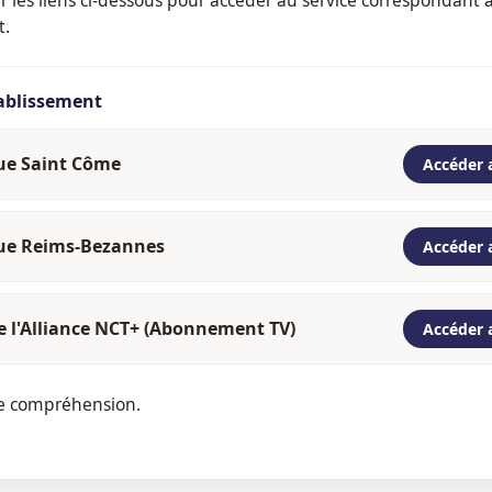
t.
tablissement
que Saint Côme
Accéder 
que Reims-Bezannes
Accéder 
e l'Alliance NCT+ (Abonnement TV)
Accéder 
re compréhension.