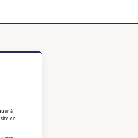
nuer à
isite en
à votre