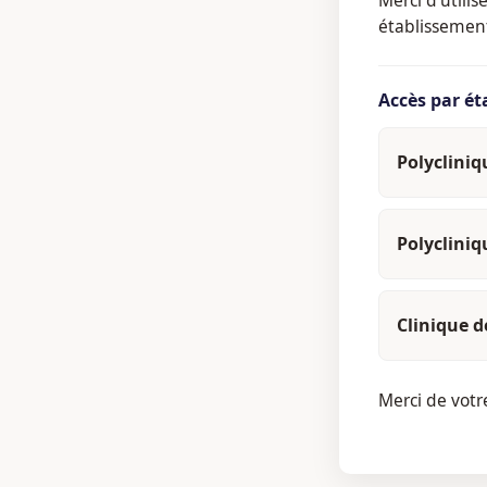
établissemen
Accès par é
Polyclini
Polyclini
Clinique d
Merci de vot